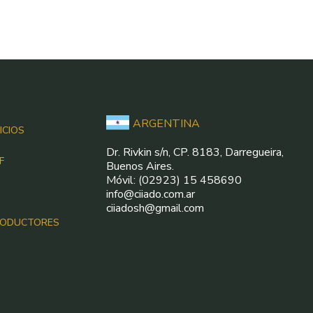
ARGENTINA
ICIOS
Dr. Rivkin s/n, CP. 8183, Darregueira,
F
Buenos Aires.
Móvil: (02923) 15 458690
info@ciiado.com.ar
ciiadosh@gmail.com
RODUCTORES