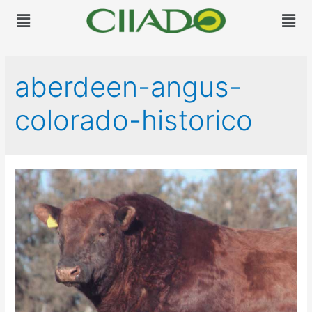
aberdeen-angus-
colorado-historico